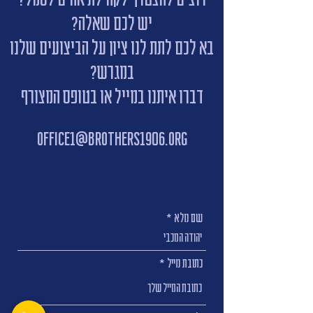
יש לכם שאלה?
בא לכם לתת לנו ציון על הביצועים שלנו
במגרש?
דברו איתנו במייל או בטופס המצורף
office1@brothers1906.org
שם מלא
כתובת מייל