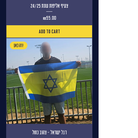
צעיף אליפות עונת 24/25
Price
₪55.00
Add to Cart
זה כאן!
דגל ישראל - צהוב כחול