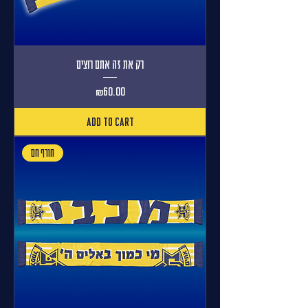
רק את זה אתם רוצים
Price
₪60.00
Add to Cart
חורף חם