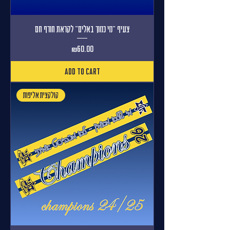
צעיף "מי כמוך באלים" לקראת חורף חם
Price
₪60.00
Add to Cart
קולקצית אליפות