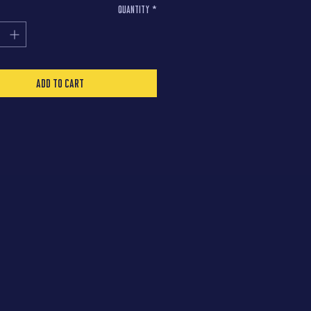
Quantity
*
דגלים לאירוע" ולהפקיד את הפיקדון, אשר יוח
החזרת הדגלים לאחר האירוע
Add to Cart
איסוף והחזרת הדגלים מ ואל קרית שלום