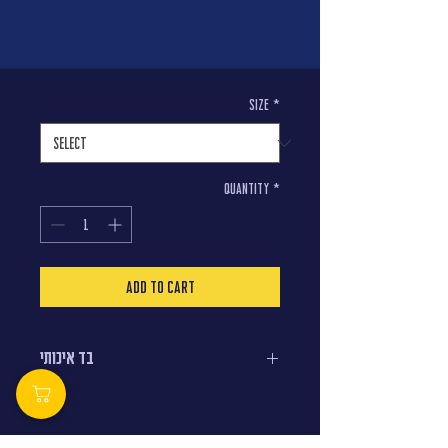
סוויצרט לחורף 🌨
Price
₪75.00
Size
*
Quantity
*
Add to Cart
בד איכותי
95% כותנה.
5% לייקרה